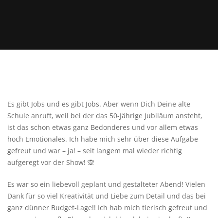
Es gibt Jobs und es gibt Jobs. Aber wenn Dich Deine alte
Schule anruft, weil bei der das 50-Jährige Jubiläum ansteht,
ist das schon etwas ganz Bedonderes und vor allem etwas
hoch Emotionales. Ich habe mich sehr über diese Aufgabe
gefreut und war – ja! – seit langem mal wieder richtig
aufgeregt vor der Show! 🙊
Es war so ein liebevoll geplant und gestalteter Abend! Vielen
Dank für so viel Kreativität und Liebe zum Detail und das bei
ganz dünner Budget-Lage!! Ich hab mich tierisch gefreut und