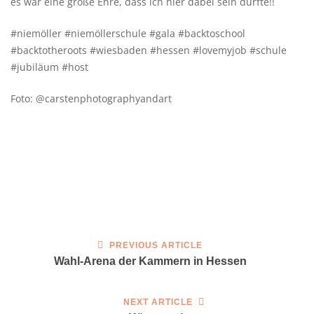
es war eine große Ehre, dass ich hier dabei sein durfte!!
#niemöller #niemöllerschule #gala #backtoschool
#backtotheroots #wiesbaden #hessen #lovemyjob #schule
#jubiläum #host
Foto: @carstenphotographyandart
PREVIOUS ARTICLE
Wahl-Arena der Kammern in Hessen
NEXT ARTICLE