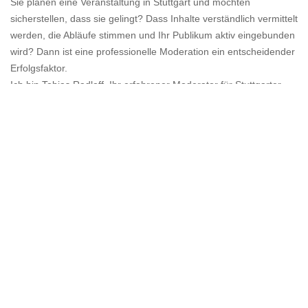
Sie planen eine Veranstaltung in Stuttgart und möchten
sicherstellen, dass sie gelingt? Dass Inhalte verständlich vermittelt
werden, die Abläufe stimmen und Ihr Publikum aktiv eingebunden
wird? Dann ist eine professionelle Moderation ein entscheidender
Erfolgsfaktor.
Ich bin Tobias Radloff, Ihr erfahrener Moderator für Stuttgarter
Live-, Hybrid- und Digitalformate. Seit über 20 Jahren begleite ich
deutschlandweit Veranstaltungen unterschiedlichster Art und
Größenordnung. Mein Anspruch ist es, Ihnen Sicherheit zu
geben, den roten Faden zu halten und Ihre Veranstaltung mit
einer Moderation zu unterstützen, die sie zum Erfolg bringt. Ich
sorge dafür, dass Programme nicht nur funktionieren, sondern
wirken. Inhalte sollen ankommen, Übergänge stimmig sein und
Gäste sich gut geführt fühlen. Genau hier setzt meine Arbeit als
Moderator an. Lernen Sie mich und meine Art der Moderation
kennen!
JETZT MODERATOR IN STUTTGART BUCHEN!